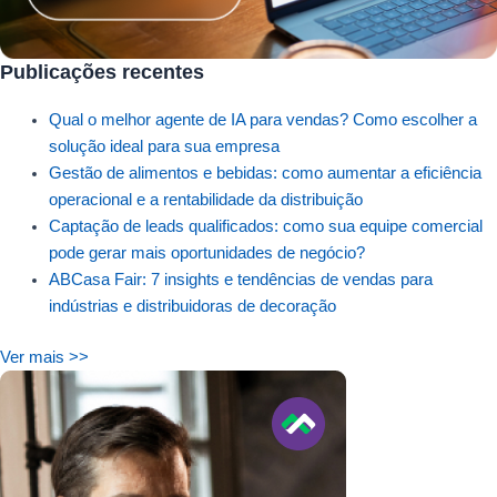
Publicações recentes
Qual o melhor agente de IA para vendas? Como escolher a
solução ideal para sua empresa
Gestão de alimentos e bebidas: como aumentar a eficiência
operacional e a rentabilidade da distribuição
Captação de leads qualificados: como sua equipe comercial
pode gerar mais oportunidades de negócio?
ABCasa Fair: 7 insights e tendências de vendas para
indústrias e distribuidoras de decoração
Ver mais >>