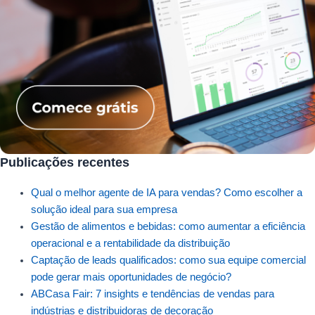
Publicações recentes
Qual o melhor agente de IA para vendas? Como escolher a
solução ideal para sua empresa
Gestão de alimentos e bebidas: como aumentar a eficiência
operacional e a rentabilidade da distribuição
Captação de leads qualificados: como sua equipe comercial
pode gerar mais oportunidades de negócio?
ABCasa Fair: 7 insights e tendências de vendas para
indústrias e distribuidoras de decoração