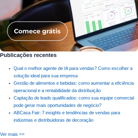
Publicações recentes
Qual o melhor agente de IA para vendas? Como escolher a
solução ideal para sua empresa
Gestão de alimentos e bebidas: como aumentar a eficiência
operacional e a rentabilidade da distribuição
Captação de leads qualificados: como sua equipe comercial
pode gerar mais oportunidades de negócio?
ABCasa Fair: 7 insights e tendências de vendas para
indústrias e distribuidoras de decoração
Ver mais >>