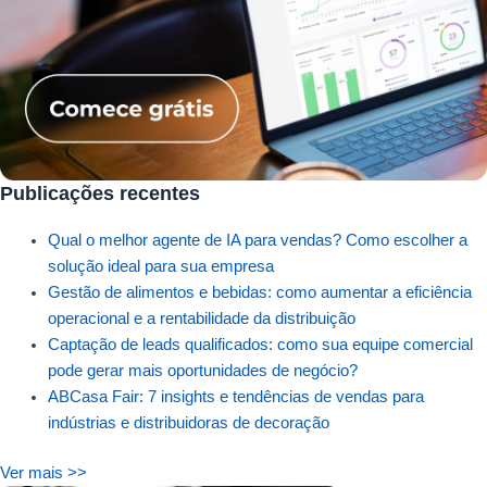
Publicações recentes
Qual o melhor agente de IA para vendas? Como escolher a
solução ideal para sua empresa
Gestão de alimentos e bebidas: como aumentar a eficiência
operacional e a rentabilidade da distribuição
Captação de leads qualificados: como sua equipe comercial
pode gerar mais oportunidades de negócio?
ABCasa Fair: 7 insights e tendências de vendas para
indústrias e distribuidoras de decoração
Ver mais >>